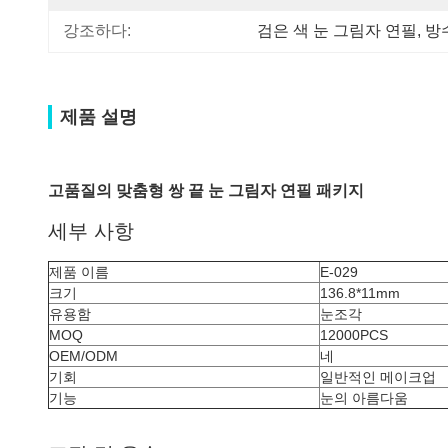
강조하다:
검은 색 눈 그림자 연필
, 
방
제품 설명
고품질의 맞춤형 쌍 끝 눈 그림자 연필 패키지
세부 사항
제품 이름
E-029
크기
136.8*11mm
유용함
눈조각
MOQ
12000PCS
OEM/ODM
네
기회
일반적인 메이크업
기능
눈의 아름다움