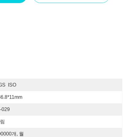
GS  ISO
36.8*11mm
-029
림
00000개, 월