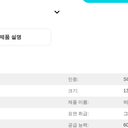
제품 설명
인증:
S
크기:
1
제품 이름:
이
표면 취급:
그
공급 능력:
6