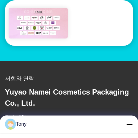
저희와 연락
Yuyao Namei Cosmetics Packaging
Co., Ltd.
전자 메일
Tony
tony@chinacosmeticpackaging.com