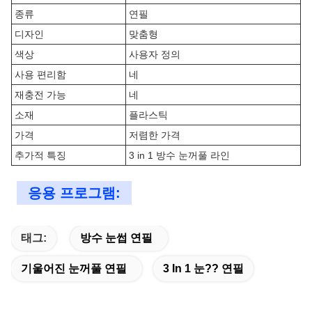
종류
연필
디자인
맞춤형
색상
사용자 정의
사용 편리함
네
재충전 가능
네
소재
플라스틱
가격
저렴한 가격
추가적 특징
3 in 1 방수 눈꺼풀 라인
응용 프로그램:
태그:
방수 눈썹 연필
기울어진 눈꺼풀 연필
3 In 1 눈?? 연필