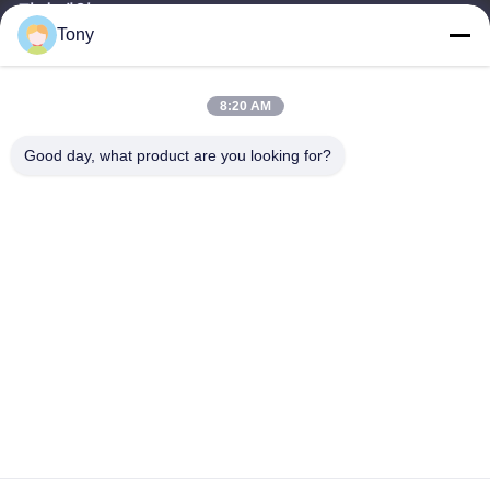
전자 메일
Tony
tony@chinacosmeticpackaging.com
일 시간
8:20 AM
8:00-17:00
Good day, what product are you looking for?
우리 주소
주소
제8호: 시달루, 니지알루 마을, 시멘 타운, 유야오 시, 중국 닌보
전화
86--19012893906
중국 좋은 품질 안구 연필 포장 공급자. 저작권 -2026 Yuyao Namei