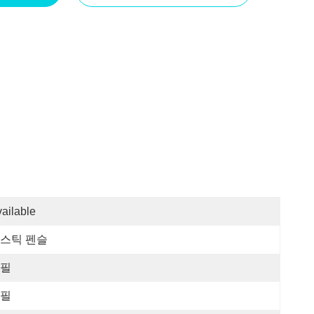
ailable
스틱 펜슬
필
필