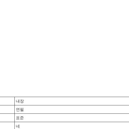
내장
연필
표준
네