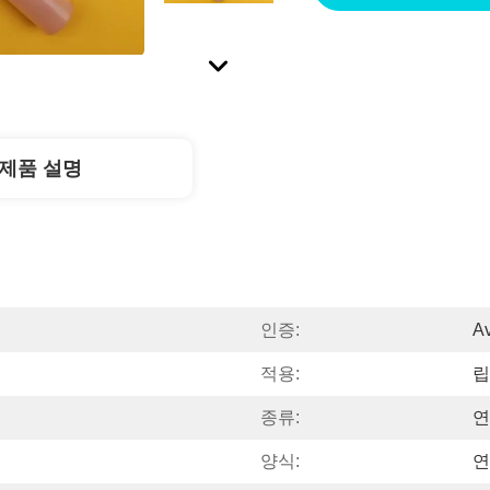
제품 설명
인증:
Av
적용:
립
종류:
연
양식:
연