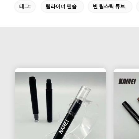
태그:
립라이너 펜슬
빈 립스틱 튜브