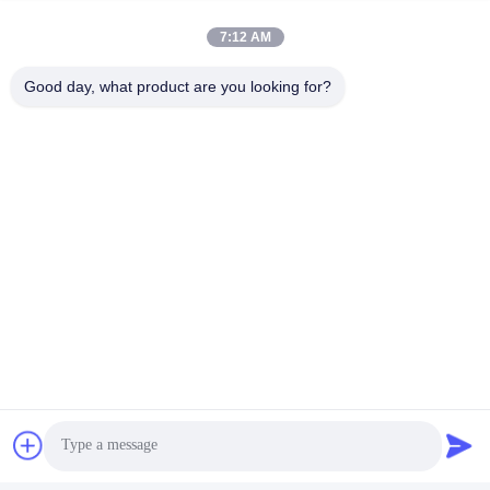
일 시간
7:12 AM
8:00-17:00
Good day, what product are you looking for?
우리 주소
주소
제8호: 시달루, 니지알루 마을, 시멘 타운, 유야오 시, 중국 닌보
전화
86--19012893906
중국 좋은 품질 안구 연필 포장 공급자. 저작권 -2026 Yuyao Namei
Cosmetics Packaging Co., Ltd. 모든 권리는 보호됩니다.
개인정보 보호 정책
|
사이트맵