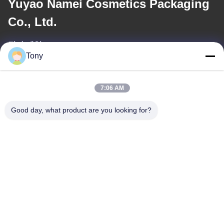
Yuyao Namei Cosmetics Packaging
Co., Ltd.
전자 메일
Tony
tony@chinacosmeticpackaging.com
일 시간
7:06 AM
8:00-17:00
Good day, what product are you looking for?
우리 주소
주소
제8호: 시달루, 니지알루 마을, 시멘 타운, 유야오 시, 중국 닌보
전화
86--19012893906