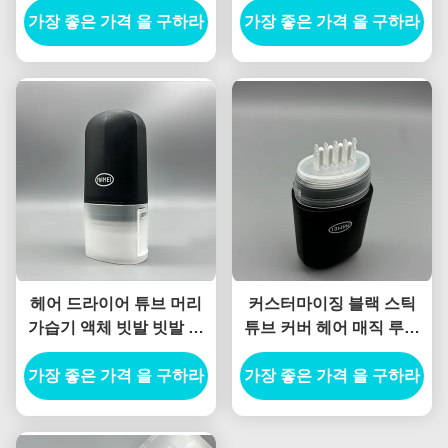
가장 좋은 가격 을 구하라
락 뿌리 Concealer 튜브
가장 좋은 가격 을 구하라
공기 밀착성
헤어 드라이어 튜브 머리
커스터마이징 블랙 스틱
가습기 액체 빗발 빗발 튜
튜브 커버 헤어 매직 루트
브 병 포장 머리 염색 4 계
커버 업 포장 빗자루 환경
층 튜브 머리 가습기 빗발
가장 좋은 가격 을 구하라
가장 좋은 가격 을 구하라
친화적인 독특한 모양 헤
어 컬러 스틱