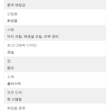
중국 제장강
산업용:
화장품
사용:
아이 크림, 에센셜 오일, 피부 관리
로고/그래픽 디자인:
관습
캡:
펌프
소재:
플라스틱
표면 인쇄:
핫 스탬핑
화장품 종류: