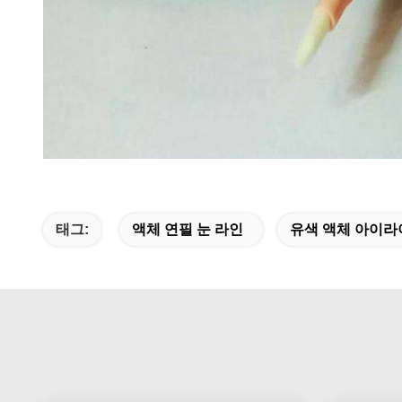
태그:
액체 연필 눈 라인
유색 액체 아이라