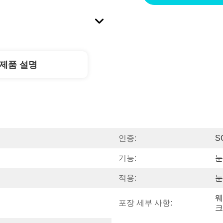
제품 설명
인증:
S
기능:
눈
적용:
눈
웨
포장 세부 사항:
크