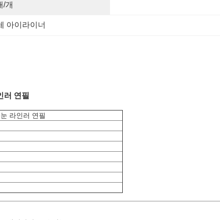
개/개
체 아이라이너
인러 연필
 눈 라인러 연필