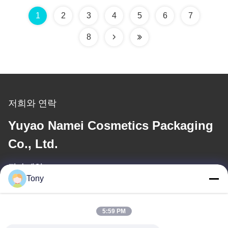
1
2
3
4
5
6
7
8
저희와 연락
Yuyao Namei Cosmetics Packaging
Co., Ltd.
전자 메일
Tony
tony@chinacosmeticpackaging.com
5:59 PM
일 시간