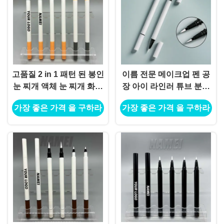
고품질 2 in 1 패턴 된 봉인
이름 전문 메이크업 펜 공
눈 찌개 액체 눈 찌개 화장
장 아이 라인러 튜브 분홍
품 눈 찌개 포장 캔투스 마
색 사용자 지정 빈 아이 라
가장 좋은 가격 을 구하라
가장 좋은 가격 을 구하라
커
인러 튜브 바퀴벌레 액체
아이 라인러 패키지