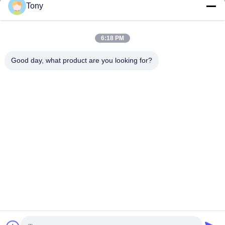
Tony
tony@chinacosmeticpackaging.com
일 시간
6:18 PM
8:00-17:00
Good day, what product are you looking for?
우리 주소
주소
제8호: 시달루, 니지알루 마을, 시멘 타운, 유야오 시, 중국 닌보
전화
86--19012893906
중국 좋은 품질 안구 연필 포장 공급자. 저작권 -2026 Yuyao Namei
Cosmetics Packaging Co., Ltd. 모든 권리는 보호됩니다.