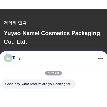
저희와 연락
Yuyao Namei Cosmetics Packaging
Co., Ltd.
전자 메일
Tony
tony@chinacosmeticpackaging.com
일 시간
3:32 PM
8:00-17:00
Good day, what product are you looking for?
우리 주소
주소