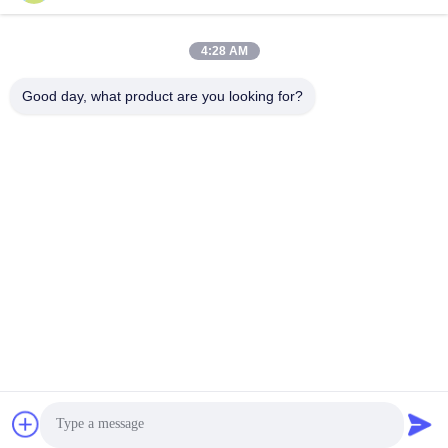
tony@chinacosmeticpackaging.com
일 시간
4:28 AM
8:00-17:00
Good day, what product are you looking for?
우리 주소
주소
제8호: 시달루, 니지알루 마을, 시멘 타운, 유야오 시, 중국 닌보
전화
86--19012893906
중국 좋은 품질 안구 연필 포장 공급자. 저작권 -2026 Yuyao Namei
Cosmetics Packaging Co., Ltd. 모든 권리는 보호됩니다.
개인정보 보호 정책
|
사이트맵