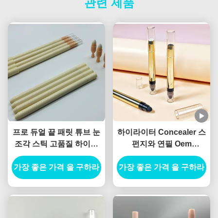
관련 제품
프로 듀얼 끝 패릿 튜브 눈
하이라이터 Concealer 스
조각 스틱 고품질 하이라
펀지와 연필 Oem
이터 커세일러 연필과 함
Concealer Foundation
가장 좋은 가격 을 구하라
께 개인 레이블
가장 좋은 가격 을 구하라
Stick Tube With Brush