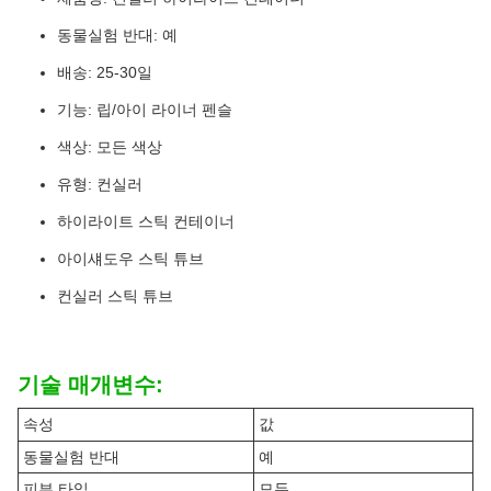
동물실험 반대: 예
배송: 25-30일
기능: 립/아이 라이너 펜슬
색상: 모든 색상
유형: 컨실러
하이라이트 스틱 컨테이너
아이섀도우 스틱 튜브
컨실러 스틱 튜브
기술 매개변수:
속성
값
동물실험 반대
예
피부 타입
모두