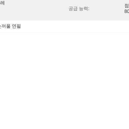
플레
점
공급 능력:
8
눈꺼풀 연필