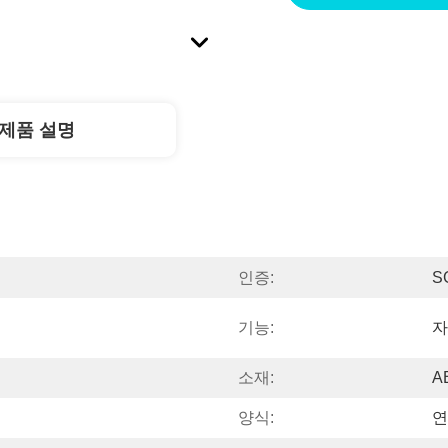
제품 설명
인증:
S
기능:
자
소재:
A
양식:
연