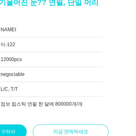
기울어진 눈?? 연필, 단일 머리
필
NAMEI
이-122
12000pcs
negociable
L/C, T/T
점보 립스틱 연필 한 달에 800000개/개
을 구하라
지금 연락하세요