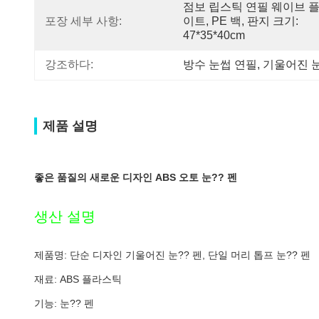
점보 립스틱 연필 웨이브 
포장 세부 사항:
이트, PE 백, 판지 크기: 
47*35*40cm
강조하다:
방수 눈썹 연필
, 
기울어진 
제품 설명
좋은 품질의 새로운 디자인 ABS 오토 눈?? 펜
생산 설명
제품명: 단순 디자인 기울어진 눈?? 펜, 단일 머리 톱프 눈?? 펜
재료: ABS 플라스틱
기능: 눈?? 펜