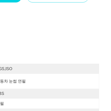
GS,ISO
동차 눈썹 연필
BS
필