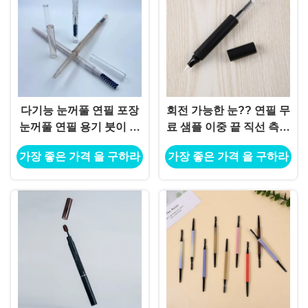
다기능 눈꺼풀 연필 포장
회전 가능한 눈?? 연필 무
눈꺼풀 연필 용기 붓이 있
료 샘플 이중 끝 직선 측면
는 빈 눈꺼풀 연필 용기 화
빈 마스카라 튜브 포장 빈
가장 좋은 가격 을 구하라
가장 좋은 가격 을 구하라
장품용
눈 라인러 펜