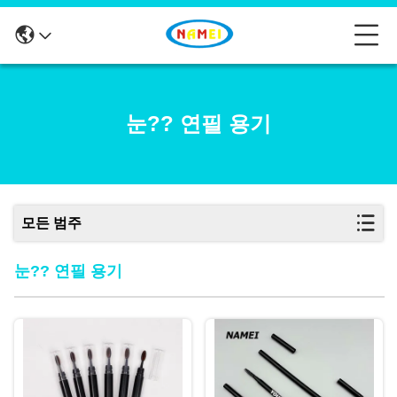
눈?? 연필 용기
모든 범주
눈?? 연필 용기