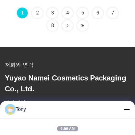
1
2
3
4
5
6
7
8
저희와 연락
Yuyao Namei Cosmetics Packaging
Co., Ltd.
전자 메일
Tony
tony@chinacosmeticpackaging.com
6:56 AM
일 시간