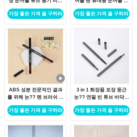
장 눈꺼풀 튜브 용기 비어
꺼풀 펜 휴대용 눈꺼풀 메
있는 안구 라인어 튜브 용
이크업 펜 튜브 쌍 끝 눈꺼
가장 좋은 가격 을 구하라
가장 좋은 가격 을 구하라
기
풀 펜 사용자 정의 눈꺼풀
펜 컨테이너
ABS 성분 전문적인 결과
3 in 1 화장품 포장 둥근
를 위해 눈?? 펜 브러쉬 어
눈?? 연필 빈 튜브 바닥을
플리케이션
채울 수 있습니다 플라스
가장 좋은 가격 을 구하라
가장 좋은 가격 을 구하라
틱 눈?? 연필 컨테이너 도
매