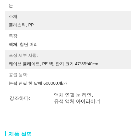
눈
소재:
플라스틱, PP
특징:
액체, 첨단 머리
포장 세부 사항:
웨이브 플레이트, PE 백, 판지 크기 47*35*40cm
공급 능력:
눈썹 연필 한 달에 600000개/개
액체 연필 눈 라인
, 
강조하다:
유색 액체 아이라이너
제품 설명