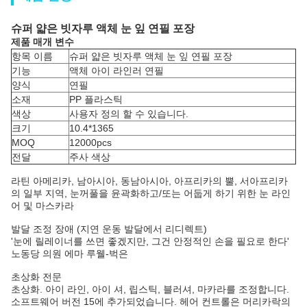
슈퍼 얇은 빗자루 액체 눈 잎 연필 포장
제품 매개 변수
항목 이름
슈퍼 얇은 빗자루 액체 눈 잎 연필 포장
기능
액체 아이 라인러 연필
양식
연필
소재
PP 플라스틱
색상
사용자 정의 할 수 있습니다.
크기
10.4*1365
MOQ
12000pcs
전달
주사 색상
라틴 아메리카, 남아시아, 동남아시아, 아프리카의 뿔, 서아프리카
의 일부 지역, 눈꺼풀을 윤곽화하고/또는 어둡게 하기 위한 눈 라인
어 및 마스카라
발달 조정 장애 (지연 운동 발달에서 리디렉트)
'눈에 릴레이너를 쓰면 좋겠지만, 그건 안정적인 손을 필요로 한다'
노동당 의원 에마 루웰-벅은
초상화 전문
초상화. 아이 라인, 아이 셔, 립스틱, 블러셔, 마카라를 조정합니다.
소프트웨어 버전 15에 추가되었습니다. 헤어 컨트롤은 머리카락의