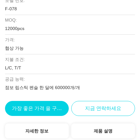
모델 번호:
F-078
MOQ:
12000pcs
가격:
협상 가능
지불 조건:
L/C, T/T
공급 능력:
점보 립스틱 펜슬 한 달에 600000개/개
가장 좋은 가격 을 구하라
지금 연락하세요
자세한 정보
제품 설명