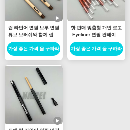
립 라인어 연필 브루 연필
핫 판매 맞춤형 개인 로고
튜브 브러쉬와 함께 립 라
Eyeliner 연필 컨테이너
인어 연필 용기 칩퍼와 함
Blister 연필 슬림 빈 립 라
가장 좋은 가격 을 구하라
께
인러 튜브 계획 가능한 재
가장 좋은 가격 을 구하라
료