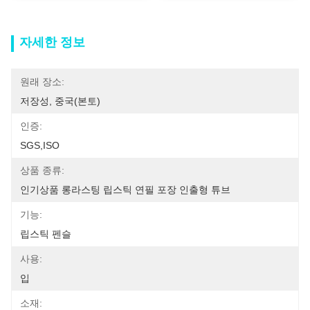
자세한 정보
원래 장소:
저장성, 중국(본토)
인증:
SGS,ISO
상품 종류:
인기상품 롱라스팅 립스틱 연필 포장 인출형 튜브
기능:
립스틱 펜슬
사용:
입
소재: