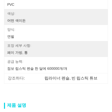
PVC
색상:
어떤 색이든
양식:
연필
포장 세부 사항:
페이 가방, 통
공급 능력:
점보 립스틱 펜슬 한 달에 600000개/개
강조하다:
립라이너 펜슬
, 
빈 립스틱 튜브
제품 설명