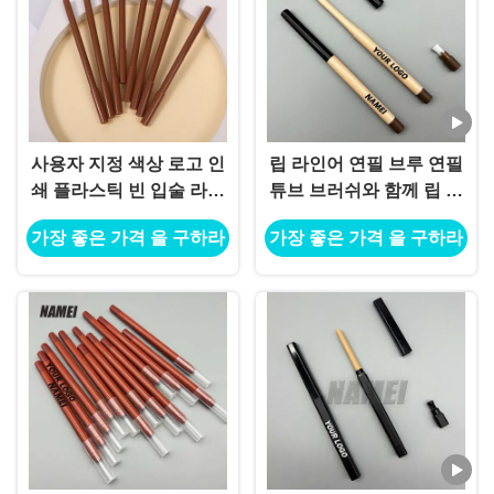
사용자 지정 색상 로고 인
립 라인어 연필 브루 연필
쇄 플라스틱 빈 입술 라인
튜브 브러쉬와 함께 립 라
러 튜브 패키지 컨테이너
인어 연필 용기 칩퍼와 함
가장 좋은 가격 을 구하라
가장 좋은 가격 을 구하라
얇은 립 라인러 튜브
께