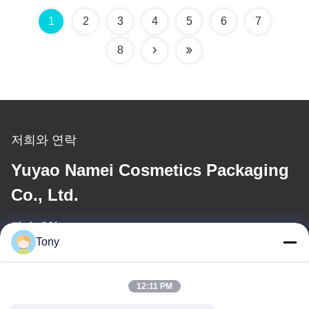
1
2
3
4
5
6
7
8
저희와 연락
Yuyao Namei Cosmetics Packaging
Co., Ltd.
전자 메일
Tony
tony@chinacosmeticpackaging.com
12:11 PM
일 시간