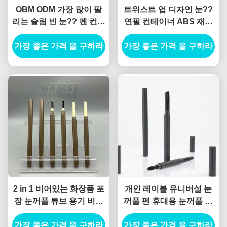
OBM ODM 가장 많이 팔
트위스트 업 디자인 눈??
리는 슬림 빈 눈?? 펜 컨테
연필 컨테이너 ABS 재료
이너 슬림 빈 눈?? 펜
자동 공식
가장 좋은 가격 을 구하라
가장 좋은 가격 을 구하라
2 in 1 비어있는 화장품 포
개인 레이블 유니버설 눈
장 눈꺼풀 튜브 용기 비어
꺼풀 펜 휴대용 눈꺼풀 메
있는 안구 라인어 튜브 용
이크업 펜 튜브 쌍 끝 눈꺼
가장 좋은 가격 을 구하라
기
풀 펜 사용자 정의 눈꺼풀
가장 좋은 가격 을 구하라