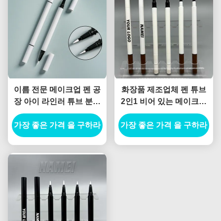
이름 전문 메이크업 펜 공
화장품 제조업체 펜 튜브
장 아이 라인러 튜브 분홍
2인1 비어 있는 메이크업
색 사용자 지정 빈 아이 라
포장 값싼 액체 눈 연필 튜
가장 좋은 가격 을 구하라
인러 튜브 바퀴벌레 액체
가장 좋은 가격 을 구하라
브
아이 라인러 패키지