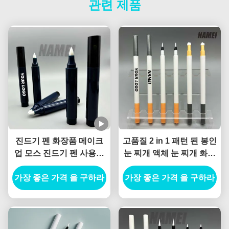
관련 제품
진드기 펜 화장품 메이크
고품질 2 in 1 패턴 된 봉인
업 모스 진드기 펜 사용자
눈 찌개 액체 눈 찌개 화장
지정 로고 OEM 소매 진드
품 눈 찌개 포장 캔투스 마
가장 좋은 가격 을 구하라
기 펜 컨테이너
가장 좋은 가격 을 구하라
커