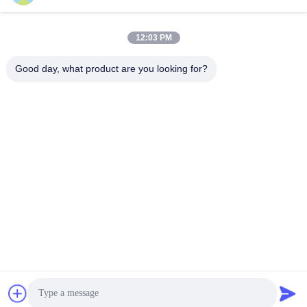
tony@chinacosmeticpackaging.com
일 시간
12:03 PM
8:00-17:00
Good day, what product are you looking for?
우리 주소
주소
제8호: 시달루, 니지알루 마을, 시멘 타운, 유야오 시, 중국 닌보
전화
86--19012893906
중국 좋은 품질 안구 연필 포장 공급자. 저작권 -2026 Yuyao Namei
Cosmetics Packaging Co., Ltd. 모든 권리는 보호됩니다.
개인정보 보호 정책
|
사이트맵