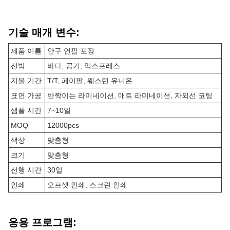
기술 매개 변수:
제품 이름
안구 연필 포장
선박
바다, 공기, 익스프레스
지불 기간
T/T, 페이팔, 웨스턴 유니온
표면 가공
반짝이는 라미네이션, 매트 라미네이션, 자외선 코팅
샘플 시간
7~10일
MOQ
12000pcs
색상
맞춤형
크기
맞춤형
선행 시간
30일
인쇄
오프셋 인쇄, 스크린 인쇄
응용 프로그램: