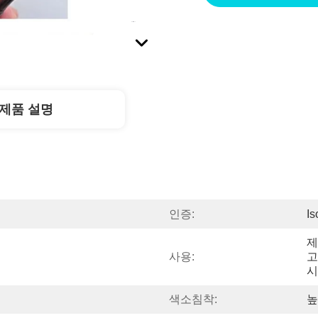
제품 설명
인증:
I
제
필
사용:
고
시
색소침착:
높