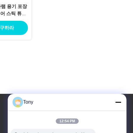
바램 용기 포장
어 스틱 튜브
브
 구하라
Tony
우리 주소
12:54 PM
주소