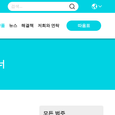
따옴표
상품
뉴스
해결책
저희와 연락
너
모든 범주