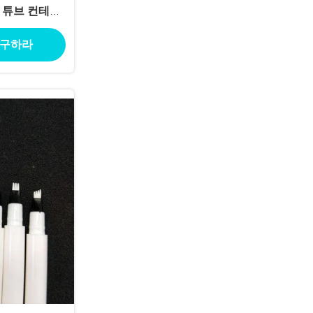
필 튜브 컨테이
리 끝
 구하라